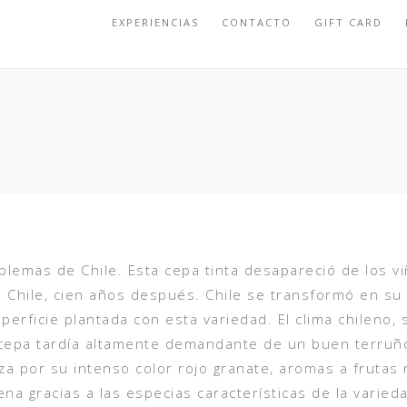
EXPERIENCIAS
CONTACTO
GIFT CARD
blemas de Chile. Esta cepa tinta desapareció de los v
 Chile, cien años después. Chile se transformó en su 
perficie plantada con esta variedad. El clima chileno
cepa tardía altamente demandante de un buen terruño
iza por su intenso color rojo granate, aromas a frutas
na gracias a las especias características de la varied