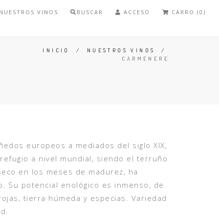
NUESTROS VINOS
BUSCAR
ACCESO
CARRO (0)
INICIO
/
NUESTROS VINOS
/
CARMENERE
iñedos europeos a mediados del siglo XIX,
refugio a nivel mundial, siendo el terruño
, seco en los meses de madurez, ha
. Su potencial enológico es inmenso, de
 rojas, tierra húmeda y especias. Variedad
ad.