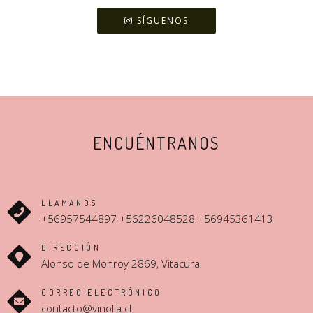
SÍGUENOS
ENCUÉNTRANOS
LLÁMANOS
+56957544897 +56226048528 +56945361413
DIRECCIÓN
Alonso de Monroy 2869, Vitacura
CORREO ELECTRÓNICO
contacto@vinolia.cl