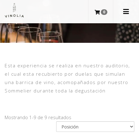
EXPERIENCIAS
0
INICIO
/
EXPERIENCIAS
Esta experiencia se realiza en nuestro auditorio,
el cual esta recubierto por duelas que simulan
una barrica de vino, acomopañados por nuestro
Sommelier durante toda la degustación
Mostrando 1-9 de 9 resultados